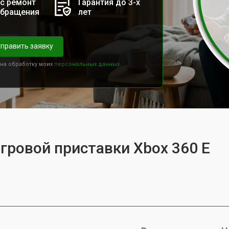
с ремонт
Гарантия до 3-х
обращения
лет
править заявку
 на обработку моих
персональных данных.
игровой приставки Xbox 360 E