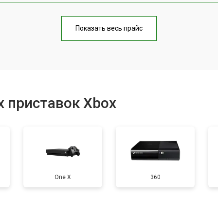
от 40 мин
о
Показать весь прайс
от 70 мин
о
от 50 мин
о
х приставок Xbox
от 60 мин
о
от 40 мин
о
One X
360
а)
от 60 мин
о