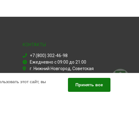
КОНТАКТЫ
+7 (800) 302-46-98
Ежедневно с 09:00 до 21:00
г. Нижний Новгород, Советская
площадь, 5
ьзовать этот сайт, вы
info@servicecenter-xbox.ru
Принять все
Политика конфиденциальности
Способы оплаты
ПАРТНЁРЫ
СанЭпидемСтанция в Нижнем