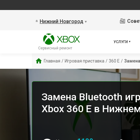
Сове
Нижний Новгород
▼
УСЛУГИ
Сервисный ремонт
Главная
/
Игровая приставка
/
360 E
/
Замена
Замена Bluetooth иг
Xbox 360 E в Нижне