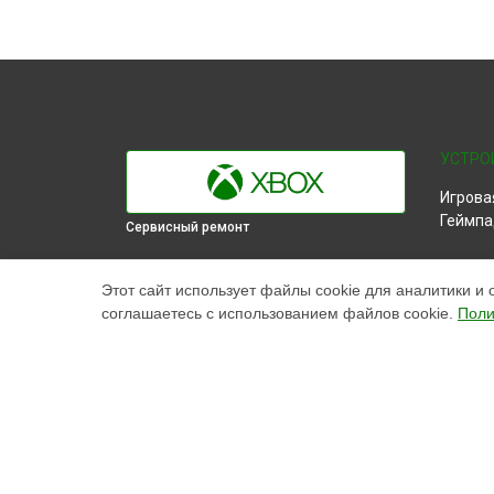
УСТРО
Игрова
Геймпа
Сервисный ремонт
ВЫБЕРИ СВОЙ ГОРОД
Этот сайт использует файлы cookie для аналитики и 
Замена Bluetooth игровой приставки 360
соглашаетесь с использованием файлов cookie.
Поли
E Xbox в
Краснодаре
Замена Bluetooth игровой приставки 360
E Xbox в
Ростове-на-Дону
Замена Bluetooth игровой приставки 360
E Xbox в
Нижнем Новгороде
Замена Bluetooth игровой приставки 360
E Xbox в
Новосибирске
Замена Bluetooth игровой приставки 360