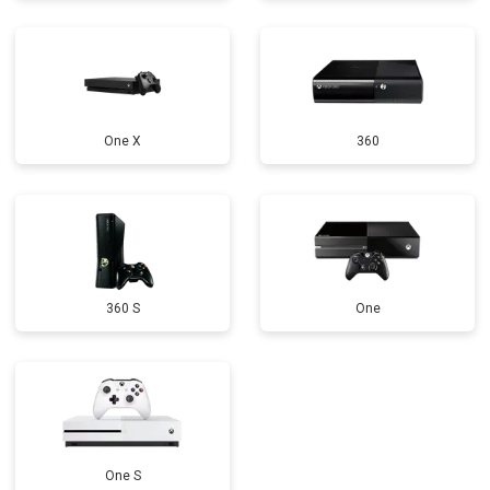
One X
360
360 S
One
One S