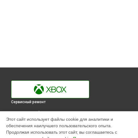
Сервисный ремонт
ВЫБЕРИ СВОЙ ГОРОД
Этот сайт использует файлы cookie для аналитики и
Замена кулера игровой приставки 360 E Xbox в
обеспечения наилучшего пользовательского опыта.
Краснодаре
Продолжая использовать этот сайт, вы соглашаетесь с
Замена кулера игровой приставки 360 E Xbox в
Ростове-