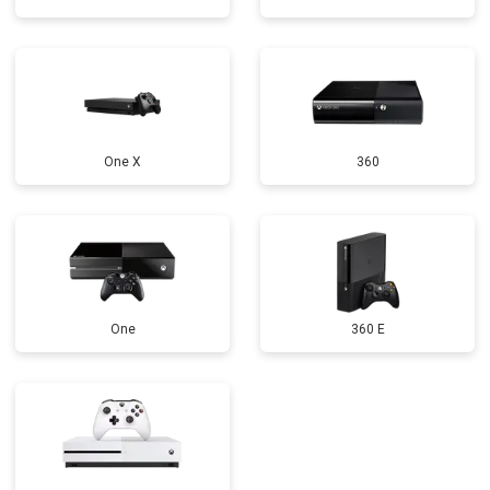
One X
360
One
360 E