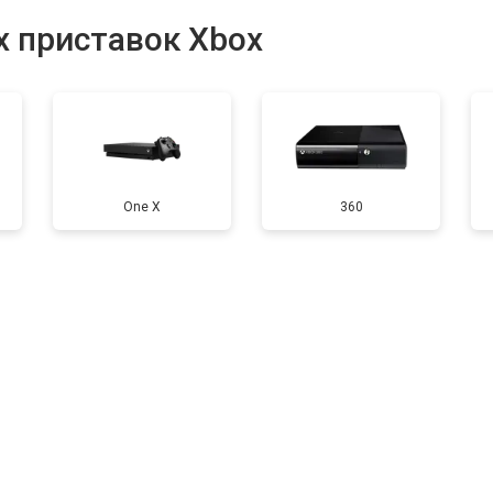
от 70 мин
о
х приставок Xbox
от 50 мин
о
от 60 мин
о
One X
360
от 40 мин
о
а)
от 60 мин
о
от 40 мин
о
от 40 мин
о