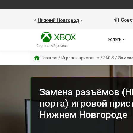
Сове
Нижний Новгород
▼
УСЛУГИ
Сервисный ремонт
Главная
/
Игровая приставка
/
360 S
/
Замена
Замена разъёмов (HD
порта) игровой прис
Нижнем Новгороде