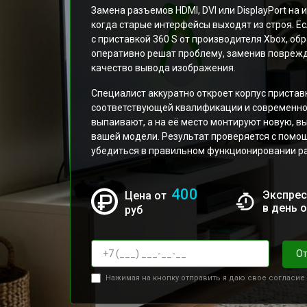
Замена разъемов HDMI, DVI или DisplayPort на 
когда старые интерфейсы выходят из строя. Е
с приставкой 360 S от производителя Xbox, об
оперативно решат проблему, заменив поврежд
качество вывода изображения.
Специалист аккуратно откроет корпус пристав
соответствующей квалификации и современно
выпаивают, а на её место монтируют новую, в
вашей модели. Результат проверяется с помо
убедиться в правильном функционировании р
400
Экспрес
Цена от
в день 
руб
От
Нажимая на кнопку отправить я даю свое согласие