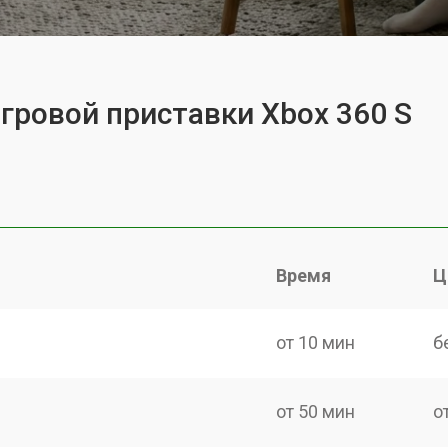
игровой приставки Xbox 360 S
Время
Ц
от 10 мин
б
от 50 мин
о