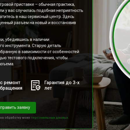
игровой приставке – обычная практика,
сли у вас случилась подобная неприятность
ратитесь в наш сервисный центр. Здесь
енный разъем на новый и восстановив
ки, убедившись в наличии
го инструмента. Старую деталь
ыбранную в зависимости от особенностей
щью тестового подключения, чтобы
азъема.
с ремонт
Гарантия до 3-х
обращения
лет
править заявку
 на обработку моих
персональных данных.