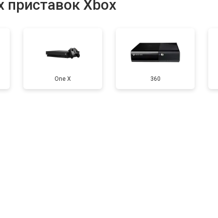
х приставок Xbox
от 50 мин
о
от 60 мин
о
One X
360
от 40 мин
о
а)
от 60 мин
о
от 40 мин
о
ей порта)
от 60 мин
о