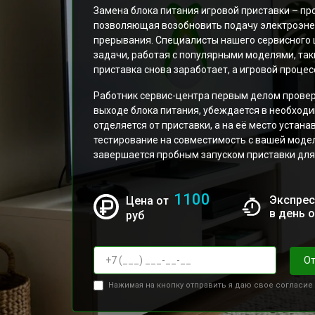
Замена блока питания игровой приставки – пр
позволяющая возобновить подачу электроэнерг
прерывания. Специалисты нашего сервисного
задачи, работая с популярными моделями, так
приставка снова заработает, а игровой процесс
Работник сервис-центра первым делом провер
выходе блока питания, убеждается в необходи
отделяется от приставки, а на её место устан
тестирование на совместимость с вашей моде
завершается пробным запуском приставки для 
1100
Экспрес
Цена от
в день 
руб
От
Нажимая на кнопку отправить я даю свое согласие