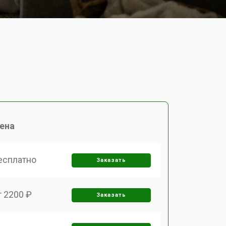
ена
есплатно
Заказать
т 2200 ₽
Заказать