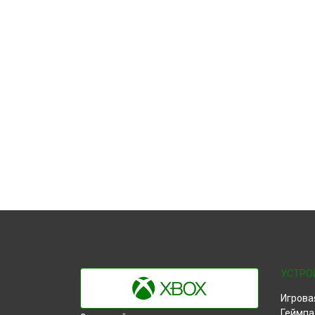
УСТРО
Игрова
Геймпа