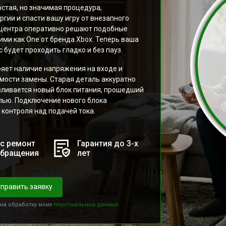
остая, но значимая процедура,
ии и спасти вашу игру от внезапного
 центра оперативно решают подобные
ими как One от бренда Xbox. Теперь ваша
 будет проходить гладко и без пауз.
яет наличие напряжения на входе и
мости замены. Старая деталь аккуратно
авливается новый блок питания, прошедший
лью. Подключение нового блока
контроля над подачей тока.
с ремонт
Гарантия до 3-х
обращения
лет
править заявку
 на обработку моих
персональных данных.