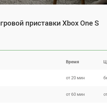
игровой приставки Xbox One S
Время
Ц
от 20 мин
б
от 60 мин
о