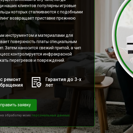
еди наших клиентов популярны игровые
дельцы которых сталкиваются с подобными
олинг возвращает приставке прежнюю
ым инструментом и материалами для
евает поверхность платы специальным
п. Затем наносится свежий припой, а чип
роцесс контролируется инфракрасной
жать перегревов и повреждений.
с ремонт
Гарантия до 3-х
обращения
лет
править заявку
 на обработку моих
персональных данных.