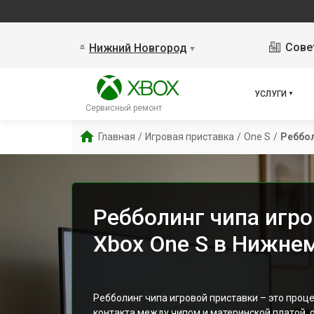
Сове
Нижний Новгород
▼
УСЛУГИ
Сервисный ремонт
Главная
/
Игровая приставка
/
One S
/
Реббол
Ребболинг чипа игр
Xbox One S в Нижне
Ребболинг чипа игровой приставки – это проц
контакта между чипом и материнской платой, 