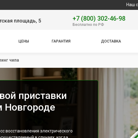
Наш сервисный це
+7 (800) 302-46-98
тская площадь, 5
Бесплатно по РФ
ЦЕНЫ
ГАРАНТИЯ
ДОСТАВКА
инг чипа
овой приставки
м Новгороде
есс восстановления электрического
осуществляемый в случаях, когда