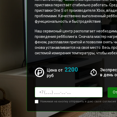
приставка перестаёт стабильно работать. Ср
приставки One S от производителя Xbox, вла
проблемами. Качественно выполненный ребб
функциональность и быстродействие.
Наш сервисный центр располагает необходим
проведения ребболинга. Сначала мастер нагр
феном, расплавляя припой и позволяя снять чи
снова устанавливается на своё место. Весь п
системой измерения температуры, чтобы избе
2200
Экспрес
Цена от
в день 
руб
От
Нажимая на кнопку отправить я даю свое согласие