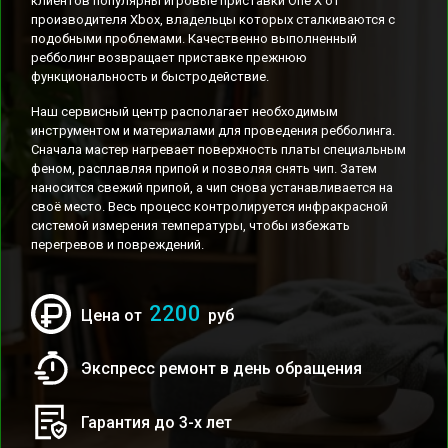
клиентов популярны игровые приставки One X от
производителя Xbox, владельцы которых сталкиваются с
подобными проблемами. Качественно выполненный
ребболинг возвращает приставке прежнюю
функциональность и быстродействие.
Наш сервисный центр располагает необходимым
инструментом и материалами для проведения ребболинга.
Сначала мастер нагревает поверхность платы специальным
феном, расплавляя припой и позволяя снять чип. Затем
наносится свежий припой, а чип снова устанавливается на
своё место. Весь процесс контролируется инфракрасной
системой измерения температуры, чтобы избежать
перегревов и повреждений.
2200
Цена от
руб
Экспресс ремонт в день обращения
Гарантия до 3-х лет