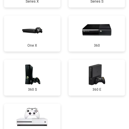
Series X
Series S
One X
360
360 S
360 E