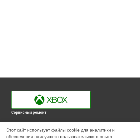
Сервисный ремонт
ВЫБЕРИ СВОЙ ГОРОД
Этот сайт использует файлы cookie для аналитики и
Ребболинг чипа игровой приставки One Xbox в
Краснодаре
обеспечения наилучшего пользовательского опыта.