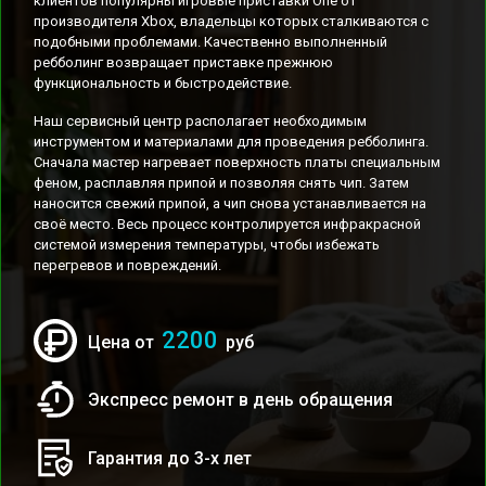
клиентов популярны игровые приставки One от
производителя Xbox, владельцы которых сталкиваются с
подобными проблемами. Качественно выполненный
ребболинг возвращает приставке прежнюю
функциональность и быстродействие.
Наш сервисный центр располагает необходимым
инструментом и материалами для проведения ребболинга.
Сначала мастер нагревает поверхность платы специальным
феном, расплавляя припой и позволяя снять чип. Затем
наносится свежий припой, а чип снова устанавливается на
своё место. Весь процесс контролируется инфракрасной
системой измерения температуры, чтобы избежать
перегревов и повреждений.
2200
Цена от
руб
Экспресс ремонт в день обращения
Гарантия до 3-х лет