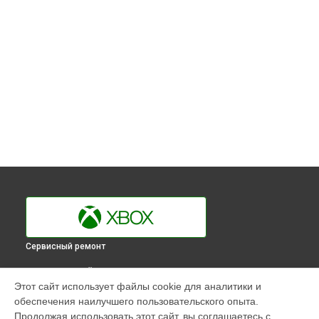
Сервисный ремонт
ВЫБЕРИ СВОЙ ГОРОД
Этот сайт использует файлы cookie для аналитики и
Ремонт Blu-Ray игровой приставки Xbox в
Краснодаре
обеспечения наилучшего пользовательского опыта.
Ремонт Blu-Ray игровой приставки Xbox в
Ростове-на-Дону
Продолжая использовать этот сайт, вы соглашаетесь с