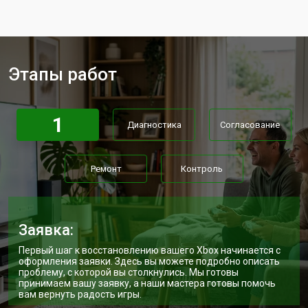
Замена разъёмов (HDMI, DVI,
от 400 ₽
Заказать
Дисплей порта)
Замена модуля Wi-Fi
от 1100 ₽
Заказать
Этапы работ
Замена блока питания
от 1100 ₽
Заказать
Замена материнской платы
от 1100 ₽
Заказать
1
Диагностика
Согласование
Ремонт
Контроль
Заявка:
Первый шаг к восстановлению вашего Xbox начинается с
оформления заявки. Здесь вы можете подробно описать
проблему, с которой вы столкнулись. Мы готовы
принимаем вашу заявку, а наши мастера готовы помочь
вам вернуть радость игры.