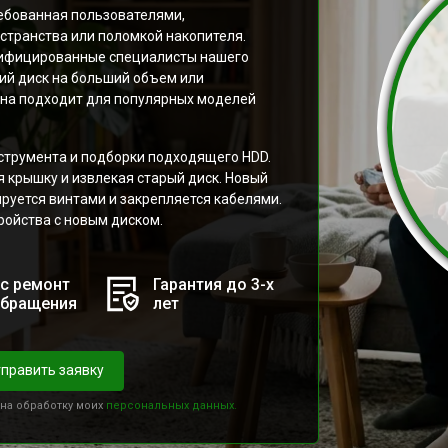
ребованная пользователями,
странства или поломкой накопителя.
ифицированные специалисты нашего
ий диск на больший объем или
ена подходит для популярных моделей
струмента и подборки подходящего HDD.
я крышку и извлекая старый диск. Новый
ируется винтами и закрепляется кабелями.
ройства с новым диском.
с ремонт
Гарантия до 3-х
обращения
лет
править заявку
 на обработку моих
персональных данных.