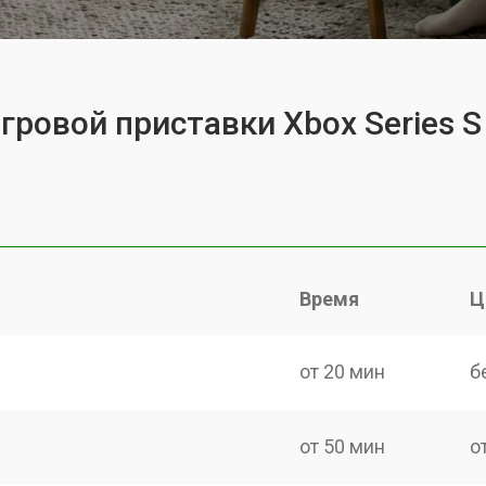
гровой приставки Xbox Series S
Время
Ц
от 20 мин
б
от 50 мин
о