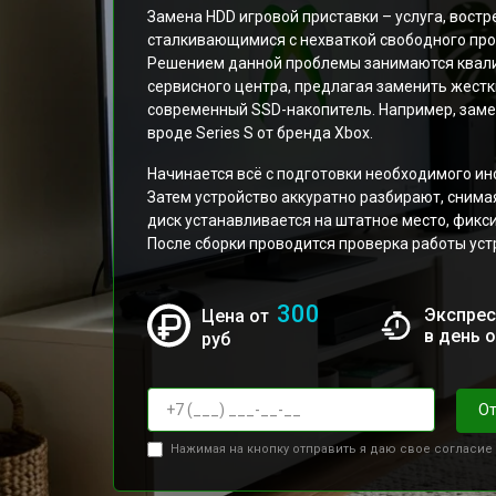
Замена HDD игровой приставки – услуга, вост
сталкивающимися с нехваткой свободного про
Решением данной проблемы занимаются квал
сервисного центра, предлагая заменить жестк
современный SSD-накопитель. Например, зам
вроде Series S от бренда Xbox.
Начинается всё с подготовки необходимого ин
Затем устройство аккуратно разбирают, снима
диск устанавливается на штатное место, фикс
После сборки проводится проверка работы уст
300
Экспрес
Цена от
в день 
руб
От
Нажимая на кнопку отправить я даю свое согласие