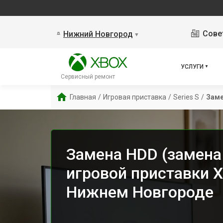
Сове
Нижний Новгород
▼
УСЛУГИ
Сервисный ремонт
Главная
/
Игровая приставка
/
Series S
/
Заме
Замена HDD (замена
игровой приставки Xb
Нижнем Новгороде