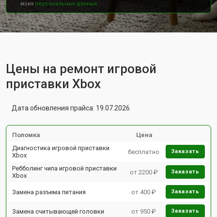
моих
персональных данных.
Цены на ремонт игровой
приставки Xbox
Дата обновления прайса: 19.07.2026
Поломка
Цена
Диагностика игровой приставки
бесплатно
Заказать
Xbox
Ребболинг чипа игровой приставки
от 2200 ₽
Заказать
Xbox
Замена разъема питания
от 400 ₽
Заказать
Замена считывающей головки
от 950 ₽
Заказать