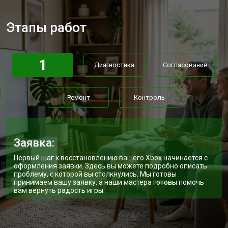
Замена модуля Wi-Fi
от 1100 ₽
Заказать
Этапы работ
Замена блока питания
от 1100 ₽
Заказать
Ремонт Blu-Ray игровой приставки
от 750 ₽
Заказать
Xbox
1
Диагностика
Согласование
Ремонт
Контроль
Заявка:
Первый шаг к восстановлению вашего Xbox начинается с
оформления заявки. Здесь вы можете подробно описать
проблему, с которой вы столкнулись. Мы готовы
принимаем вашу заявку, а наши мастера готовы помочь
вам вернуть радость игры.