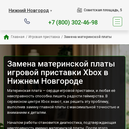
Наш сервисный центр 
Нижний Новгород
Советская площадь, 5
▼
+7 (800) 302-46-98
Главная
/
Игровая приставка
/
Замена материнской платы
Замена материнской платы
игровой приставки Xbox в
Нижнем Новгороде
Материнская плата — сердце игровой приставки, и любая её
неисправность способна лишить радости геймерства. В
сервисном центре Xbox знают, как решить эту проблему,
выполнив замену главной платы с максимальной точностью и
вниманием к деталям.
Началом работы становится диагностика, подтверждающая
неисправность именно материнской платы. После этого